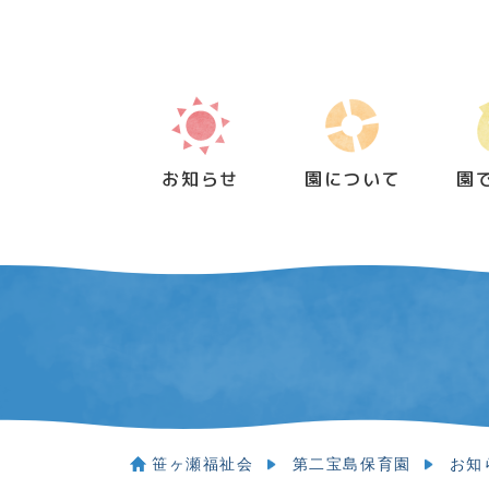
Skip
to
content
お知らせ
園について
園
笹ヶ瀬福祉会
第二宝島保育園
お知