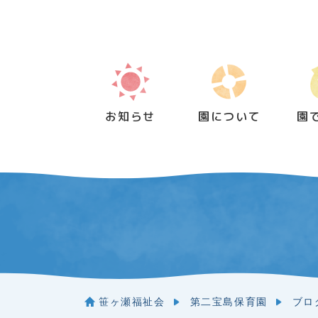
Skip
to
content
お知らせ
園について
園
笹ヶ瀬福祉会
第二宝島保育園
ブロ