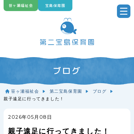
Skip
笹ヶ瀬福祉会
宝島保育園
to
content
ブログ
笹ヶ瀬福祉会
第二宝島保育園
ブログ
親子遠足に行ってきました！
2026年05月08日
親子遠足に行ってきました！