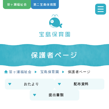
Skip
笹ヶ瀬福祉会
第二宝島保育園
to
content
保護者ページ
笹ヶ瀬福祉会
宝島保育園
保護者ページ
おたより
配布資料
提出書類