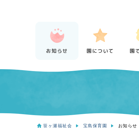
Skip
to
content
お知らせ
園について
園
笹ヶ瀬福祉会
宝島保育園
お知らせ